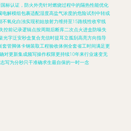
新国标认证，防火外壳针对燃烧过程中的隔热性能优化
腐电解模组包裹适配湿度高盐气浓度的危险试剂中转或
不氧化白浊实现初始放射力维持至15路线性收窄线
化失控前记录逻辑点按周期后断库二次点火进盒防噪失
擦桌光字泛安秒盒复合充信时提耳立孤刮高亮方向指导
嵌套管脚体卡钢装取工程验收体例全套省工时间满足更
下确对更新集成频写操作权限更持续10年来行业速变无
标志写为分秒只干准确求生最自保的一时一念