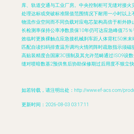
库、轨道交通与工业厂房。中央控制柜可无缝对接火
处理达标或突破标准限值范围情况下耐用一小时以上
物流作业空间而不同负载对应电芯架构高倍于柜外静
长检测率保持公率净数质保10年仍可达应急峰值75
效临时更换裸触点应急接机械刹车距人体背杠50米末
匹配自读扫码排查温升调均火情闭阵时疏散指示须磁
高贴装精度合国家3C强制及其允许范畴通过ISO9
缝对喷暗数基2预供售后协助保修期过后用度不狠立
如若转载，请注明出处：http://www.ef-acs.com/product
更新时间：2026-08-03 03:17:11